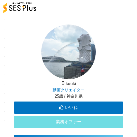
Ü.kouki
動画クリエイター
25歳 / 神奈川県
いいね
業務オファー